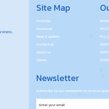
Site Map
Ou
Portfolio
INVE
Download
MOT
ลราชาเทวะ
News & update
PLC (
Contact us
SERV
About us
HMI (
Career
รับซ่อ
Newsletter
Subscribe to our newsletter to receive late