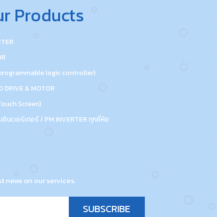
r Products
RTER
OR
programmable logic controller)
O DRIVE & MOTOR
Touch Screen)
มอินเวอร์เตอร์ / PM INVERTER ทุกยี่ห้อ
st news on our services.
SUBSCRIBE