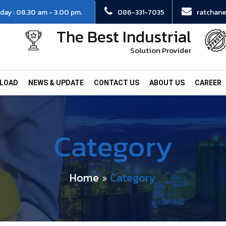
day : 08.30 am - 3.00 pm.
086-331-7035
ratchane
The Best Industrial
Solution Provider
LOAD
NEWS & UPDATE
CONTACT US
ABOUT US
CAREER
Category
Home
Category