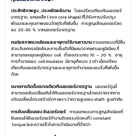
ประสิทธิภาพสูง , ประหยัดพลังงาน
โดยเปรียบเทียบกับมอเตอร์
มาตรฐาน , แกนเหล็ก ( iron core shape) ที่ได้รับการปรับปรุง
พัฒนาและคุณภาพของวัตถุดิบที่เพิ่มขึ้น การสูญเสียมอเตอร์ลด
ลง 20-30 % จากมอเตอร์มาตรฐาน
ทนต่อสภาพแวดล้อมและอายุการใช้งานยาวนาน
การออกแบบที่มีชิ้น
ส่วน อิเลกทรอนิกส์และการเย็นตัวที่มีผลมาจากเฟรมอลูมิเนียม ที่
สามารถลดอุณหภูมิของ coil ต่ำลงประมาณ 10 – 20 % อายุ
การทำงานของ coil insulator มีอายุเกือบจะ 2 เท่า เมื่อเปรียบ
เทียบกับมอเตอร์มาตรฐานและอายุการทำงานของแบริ่งก็เพิ่มขึ้น
ด้วย
ขนาดการติดตั้งขนาดเดียวกับมอเตอร์มาตรฐาน
มอเตอร์รุ่นนี้
สามารถสลับเปลี่ยนกันได้กับมอเตอร์มาตรฐานโดยปราศจากการ
ปรับเปลี่ยนโครงสร้างใดๆ เพราะว่าความสูงของ shaft สูงเท่ากัน
การขับเคลื่อนของ อินเวอร์เตอร์
การออกแบบการสูญเสียน้อยที่
ยินยอมให้อินเวอร์เตอร์ทำงานด้วยแรงบิดคงที่ ( constant
torque )และความเร็วในการดำเนินงานที่ต่ำกว่า