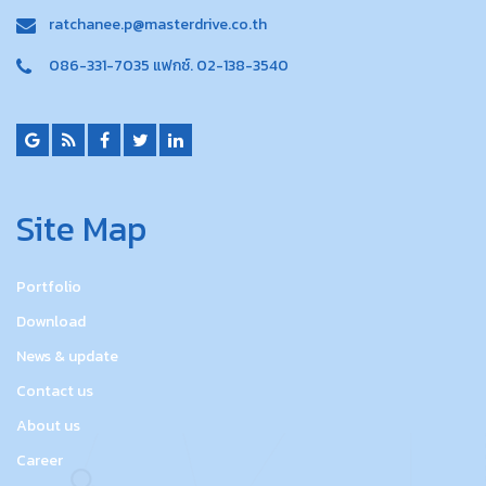
ratchanee.p@masterdrive.co.th
086-331-7035 แฟกซ์. 02-138-3540
Site Map
Portfolio
Download
News & update
Contact us
About us
Career